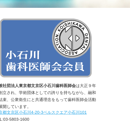
般社団法人東京都文京区小石川歯科医師会
は大正９年
創立され、学術団体としての誇りを持ちながら、融和
結束、公衆衛生にと共通理念をもって歯科医師会活動
展開しています。
京都文京区小石川4‐20‐3ベルスクエア小石川101
L:03-5803-1600