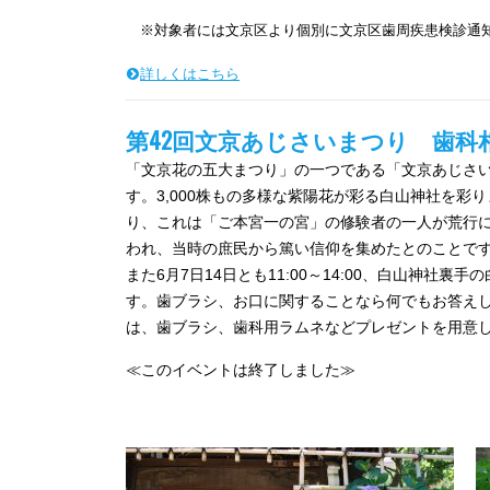
※対象者には文京区より個別に文京区歯周疾患検診通
詳しくはこちら
第42回文京あじさいまつり 歯科
「文京花の五大まつり」の一つである「文京あじさい
す。3,000株もの多様な紫陽花が彩る白山神社を
り、これは「ご本宮一の宮」の修験者の一人が荒行
われ、当時の庶民から篤い信仰を集めたとのことで
また6月7日14日とも11:00～14:00、白山神
す。歯ブラシ、お口に関することなら何でもお答え
は、歯ブラシ、歯科用ラムネなどプレゼントを用意
≪このイベントは終了しました≫