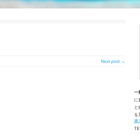
Next post →
一
に
と
を
東
TE