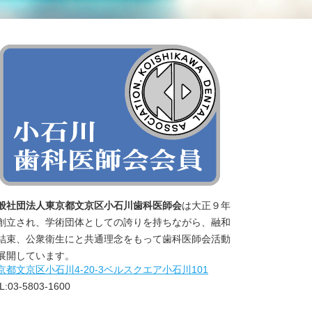
般社団法人東京都文京区小石川歯科医師会
は大正９年
創立され、学術団体としての誇りを持ちながら、融和
結束、公衆衛生にと共通理念をもって歯科医師会活動
展開しています。
京都文京区小石川4‐20‐3ベルスクエア小石川101
L:03-5803-1600